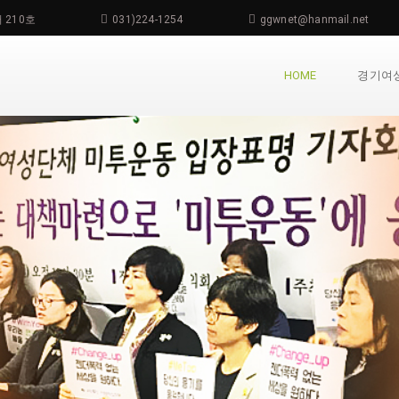
 210호
031)224-1254
ggwnet@hanmail.net
HOME
경기여