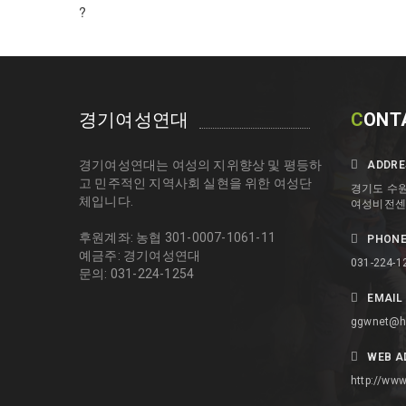
?
경기여성연대
C
ONT
경기여성연대는 여성의 지위향상 및 평등하
ADDRE
고 민주적인 지역사회 실현을 위한 여성단
경기도 수원
체입니다.
여성비전센터
후원계좌: 농협 301-0007-1061-11
PHONE
예금주: 경기여성연대
031-224-1
문의: 031-224-1254
EMAIL 
ggwnet@h
WEB A
http://www