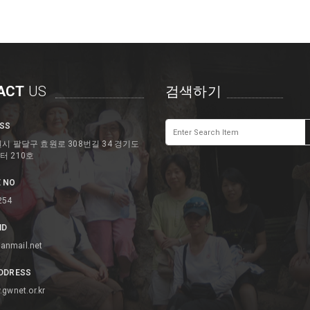
ACT
US
검색하기
SS
시 팔달구 효원로 308번길 34 경기도
 210호
 NO
254
ID
anmail.net
DDRESS
.gwnet.or.kr